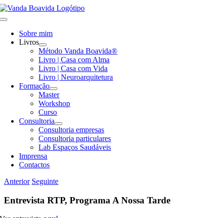
Skip
to
Toggle
content
Navigation
Sobre mim
Livros
Método Vanda Boavida®
Livro | Casa com Alma
Livro | Casa com Vida
Livro | Neuroarquitetura
Formação
Master
Workshop
Curso
Consultoria
Consultoria empresas
Consultoria particulares
Lab Espaços Saudáveis
Imprensa
Contactos
Anterior
Seguinte
Entrevista RTP, Programa A Nossa Tarde