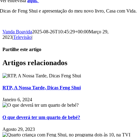
Ver entrevista
aqui.
Dicas de Feng Shui e apresentação do meu novo livro, Casa com Vida.
Vanda Boavida
2025-08-26T10:45:29+00:00
Março 29,
2023
|
Televisão
|
Partilhe este artigo
Facebook
X
LinkedIn
Pinterest
Artigos relacionados
RTP, A Nossa Tarde, Dicas Feng Shui
Janeiro 6, 2024
O que deverá ter um quarto de bebé?
Agosto 29, 2023